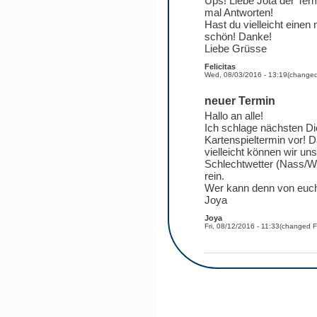
Ups! Liebe Jota der Termi
mal Antworten!
Hast du vielleicht eine
schön! Danke!
Liebe Grüsse
Felicitas
Wed, 08/03/2016 - 13:19
(change
neuer Termin
Hallo an alle!
Ich schlage nächsten Di
Kartenspieltermin vor! D
vielleicht können wir un
Schlechtwetter (Nass/Wi
rein.
Wer kann denn von euc
Joya
Joya
Fri, 08/12/2016 - 11:33
(changed
F