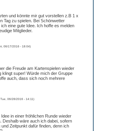
rten und könnte mir gut vorstellen z.B 1 x
n Tag zu spielen. Bei Schönwetter
 ich eine gute Idee. Ich hoffe es melden
eudige Mitglieder.
ri, 06/17/2016 - 18:04
)
 her die Freude am Kartenspielen wieder
g klingt super! Würde mich der Gruppe
offe auch, dass sich noch mehrere
d
Tue, 06/28/2016 - 14:11
)
e Idee in einer fröhlichen Runde wieder
n. Deshalb wäre auch ich dabei, sofern
 und Zeitpunkt dafür finden, denn ich
LG