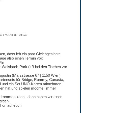
ri, 07/01/2016 - 20:04
)
sen, dass ich ein paar Gleichgesinnte
age also einen Termin vor:
Uhr
r-Welsbach-Park (zB bei den Tischen vor
ugustin (Märzstrasse 67 | 1150 Wien)
artensets für Bridge, Rummy, Canasta,
li und ein Set UNO-Karten mitnehmen.
ten hat und spielen möchte, immer
ihr kommen könnt, dann haben wir einen
erden.
chon auf euch!