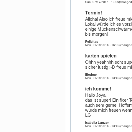
Sun, 07/17/2016 - 13:05
(change
Termin!
Alloha! Also ich freue 
Lokal würde ich es vorz
einige Mückenschwärme
bis morgen!
Felicitas
Mon, 07/18/2016 - 16:39
(change
karten spielen
Ohhh yeahhhh echt super 
sicher lustig :-D freue m
lifetime
Mon, 07/18/2016 - 13:49
(change
ich komme!
Hallo Joya,
das ist super! Ein fix
auch sehr gerne. Hoffen
würde mich freuen wenn 
LG
Isabella Lunzer
Mon, 07/18/2016 - 13:49
(change