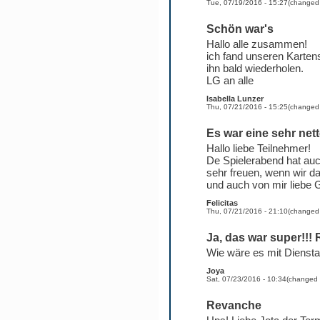
Tue, 07/19/2016 - 15:27
(change
Schön war's
Hallo alle zusammen!
ich fand unseren Kartens
ihn bald wiederholen.
LG an alle
Isabella Lunzer
Thu, 07/21/2016 - 15:25
(change
Es war eine sehr net
Hallo liebe Teilnehmer!
De Spielerabend hat auc
sehr freuen, wenn wir d
und auch von mir liebe 
Felicitas
Thu, 07/21/2016 - 21:10
(change
Ja, das war super!!!
Wie wäre es mit Diensta
Joya
Sat, 07/23/2016 - 10:34
(changed
Revanche