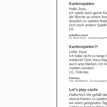
Kartenspielen
Hallo Joya,
ich spiele auch gerne Ka
die Woche an einem fixe
draußen zu spielen finde
sich noch andere Spielfr
LG
Isabella Lunzer
Fri, 06/17/2016 - 18:04
(changed
F
Kartenspielen?!
Liebe Joya!
Ich habe nicht so lange
entdeckt! Dein Vorschla
auch anschließen. Ich h
melden werden!
LG, Felicitas
Felicitas
Tue, 06/28/2016 - 14:11
(change
Let's play cards
Hallöchen! Mir gefällt di
einmal Karten zu spiele
wir einen geeigneten Tag
wohne ja nicht in Wien.