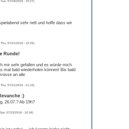
d
Tue, 07/19/2016 - 15:27
)
pielabend sehr nett und hoffe dass wir
d
Thu, 07/21/2016 - 15:25
)
te Runde!
h mir sehr gefallen und es würde mich
as mal bald wiederholen können! Bis bald
Grüsse an alle
d
Thu, 07/21/2016 - 21:10
)
 Revanche :)
g, 26.07.? Ab 19h?
Sat, 07/23/2016 - 10:34
)