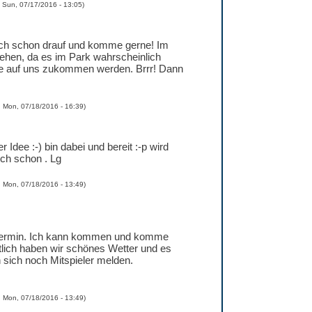
d
Sun, 07/17/2016 - 13:05
)
mich schon drauf und komme gerne! Im
iehen, da es im Park wahrscheinlich
 auf uns zukommen werden. Brrr! Dann
d
Mon, 07/18/2016 - 16:39
)
Idee :-) bin dabei und bereit :-p wird
ich schon . Lg
d
Mon, 07/18/2016 - 13:49
)
er Termin. Ich kann kommen und komme
tlich haben wir schönes Wetter und es
sich noch Mitspieler melden.
d
Mon, 07/18/2016 - 13:49
)