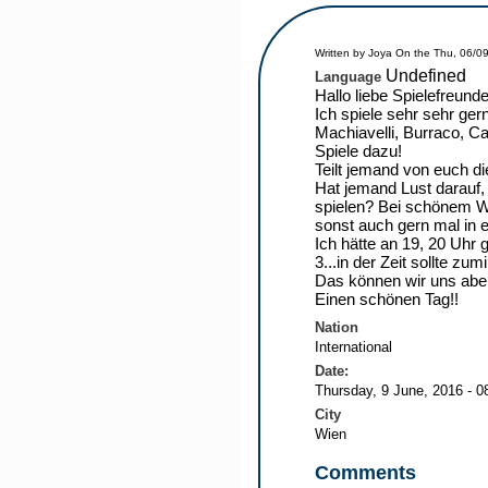
You are here
Written by
Joya
On the
Thu, 06/09
Undefined
Language
Hallo liebe Spielefreunde
Ich spiele sehr sehr gern
Machiavelli, Burraco, Ca
Spiele dazu!
Teilt jemand von euch 
Hat jemand Lust darauf,
spielen? Bei schönem We
sonst auch gern mal in 
Ich hätte an 19, 20 Uhr 
3...in der Zeit sollte zum
Das können wir uns abe
Einen schönen Tag!!
Nation
International
Date:
Thursday, 9 June, 2016 - 0
City
Wien
Comments