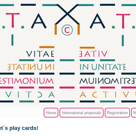
Home
International proposals
Registration
M
t`s play cards!