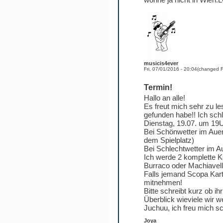
musicis4ever
Fri, 07/01/2016 - 20:04
(changed
F
Termin!
Hallo an alle!
Es freut mich sehr zu le
gefunden habe!! Ich schl
Dienstag, 19.07. um 19
Bei Schönwetter im Aue
dem Spielplatz)
Bei Schlechtwetter im A
Ich werde 2 komplette K
Burraco oder Machiavel
Falls jemand Scopa Kar
mitnehmen!
Bitte schreibt kurz ob 
Überblick wieviele wir w
Juchuu, ich freu mich s
Joya