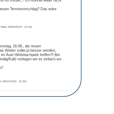
n ist vorbei...- ich konnte leider nicht
n neuen Terminvorschlag? Das wäre
d
Wed, 08/03/2016 - 13:19
)
enstag, 16.08., als neuen
as Wetter sollte ja besser werden,
s im Auer-Welsbachpark treffen?! Bei
ndig/Kalt) verlegen wir es einfach wo
h?
ri, 08/12/2016 - 11:33
)