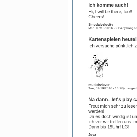
Ich komme auch!
Hi, I will be there, too!!
Cheers!
Smodalvelocity
Mon, 07/18/2016 - 21:47
(change
Kartenspielen heute!
Ich versuche pünktlich 
musicis4ever
Tue, 07/19/2016 - 13:28
(change
Na dann...let's play c
Freut mich sehr zu lesen
werden!
Da es doch windig ist und
ich vor wir treffen uns i
Dann bis 19Uhr! LG!!
Joya