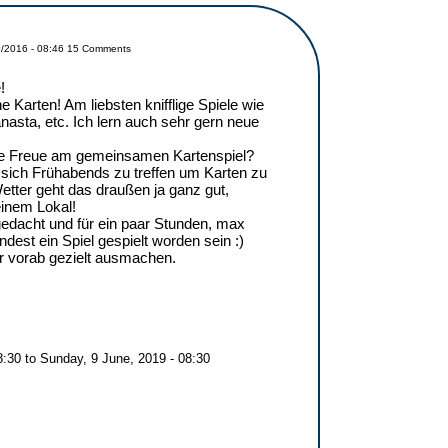
/2016 - 08:46
15 Comments
!
e Karten! Am liebsten knifflige Spiele wie
nasta, etc. Ich lern auch sehr gern neue
die Freue am gemeinsamen Kartenspiel?
 sich Frühabends zu treffen um Karten zu
tter geht das draußen ja ganz gut,
einem Lokal!
gedacht und für ein paar Stunden, max
indest ein Spiel gespielt worden sein :)
r vorab gezielt ausmachen.
8:30
to
Sunday, 9 June, 2019 - 08:30