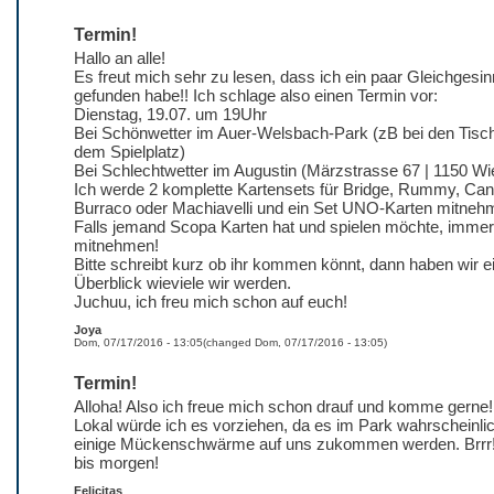
Termin!
Hallo an alle!
Es freut mich sehr zu lesen, dass ich ein paar Gleichgesin
gefunden habe!! Ich schlage also einen Termin vor:
Dienstag, 19.07. um 19Uhr
Bei Schönwetter im Auer-Welsbach-Park (zB bei den Tisc
dem Spielplatz)
Bei Schlechtwetter im Augustin (Märzstrasse 67 | 1150 Wi
Ich werde 2 komplette Kartensets für Bridge, Rummy, Can
Burraco oder Machiavelli und ein Set UNO-Karten mitneh
Falls jemand Scopa Karten hat und spielen möchte, immer
mitnehmen!
Bitte schreibt kurz ob ihr kommen könnt, dann haben wir e
Überblick wieviele wir werden.
Juchuu, ich freu mich schon auf euch!
Joya
Dom, 07/17/2016 - 13:05
(changed
Dom, 07/17/2016 - 13:05
)
Termin!
Alloha! Also ich freue mich schon drauf und komme gerne!
Lokal würde ich es vorziehen, da es im Park wahrscheinli
einige Mückenschwärme auf uns zukommen werden. Brrr
bis morgen!
Felicitas