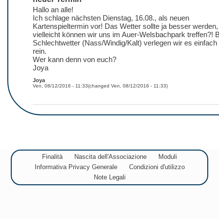
Hallo an alle!
Ich schlage nächsten Dienstag, 16.08., als neuen
Kartenspieltermin vor! Das Wetter sollte ja besser werden,
vielleicht können wir uns im Auer-Welsbachpark treffen?! B
Schlechtwetter (Nass/Windig/Kalt) verlegen wir es einfach
rein.
Wer kann denn von euch?
Joya
Joya
Ven, 08/12/2016 - 11:33
(changed
Ven, 08/12/2016 - 11:33
)
Finalità
Nascita dell'Associazione
Moduli
Informativa Privacy Generale
Condizioni d'utilizzo
Note Legali