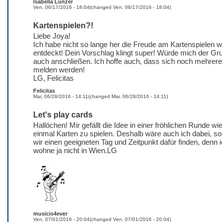
Isabella Lunzer
Ven, 06/17/2016 - 18:04
(changed
Ven, 06/17/2016 - 18:04
)
Kartenspielen?!
Liebe Joya!
Ich habe nicht so lange her die Freude am Kartenspielen w
entdeckt! Dein Vorschlag klingt super! Würde mich der Gr
auch anschließen. Ich hoffe auch, dass sich noch mehrere
melden werden!
LG, Felicitas
Felicitas
Mar, 06/28/2016 - 14:11
(changed
Mar, 06/28/2016 - 14:11
)
Let's play cards
Hallöchen! Mir gefällt die Idee in einer fröhlichen Runde wi
einmal Karten zu spielen. Deshalb wäre auch ich dabei, so
wir einen geeigneten Tag und Zeitpunkt dafür finden, denn 
wohne ja nicht in Wien.LG
musicis4ever
Ven, 07/01/2016 - 20:04
(changed
Ven, 07/01/2016 - 20:04
)