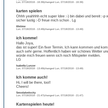
Lun, 07/18/2016 - 16:39
(changed
Lun, 07/18/2016 - 16:39
)
karten spielen
Ohhh yeahhhh echt super Idee :-) bin dabei und bereit :-p 
sicher lustig :-D freue mich schon . Lg
lifetime
Lun, 07/18/2016 - 13:49
(changed
Lun, 07/18/2016 - 13:49
)
ich komme!
Hallo Joya,
das ist super! Ein fixer Termin. Ich kann kommen und ko
auch sehr gerne. Hoffentlich haben wir schönes Wetter un
würde mich freuen wenn sich noch Mitspieler melden.
LG
Isabella Lunzer
Lun, 07/18/2016 - 13:49
(changed
Lun, 07/18/2016 - 13:49
)
Ich komme auch!
Hi, I will be there, too!!
Cheers!
Smodalvelocity
Lun, 07/18/2016 - 21:47
(changed
Lun, 07/18/2016 - 21:47
)
Kartenspielen heute!