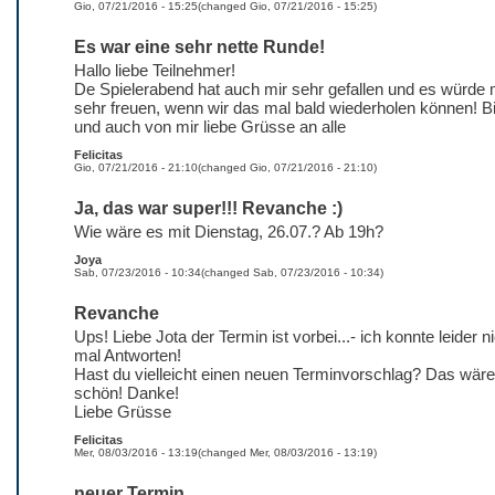
Gio, 07/21/2016 - 15:25
(changed
Gio, 07/21/2016 - 15:25
)
Es war eine sehr nette Runde!
Hallo liebe Teilnehmer!
De Spielerabend hat auch mir sehr gefallen und es würde 
sehr freuen, wenn wir das mal bald wiederholen können! Bi
und auch von mir liebe Grüsse an alle
Felicitas
Gio, 07/21/2016 - 21:10
(changed
Gio, 07/21/2016 - 21:10
)
Ja, das war super!!! Revanche :)
Wie wäre es mit Dienstag, 26.07.? Ab 19h?
Joya
Sab, 07/23/2016 - 10:34
(changed
Sab, 07/23/2016 - 10:34
)
Revanche
Ups! Liebe Jota der Termin ist vorbei...- ich konnte leider n
mal Antworten!
Hast du vielleicht einen neuen Terminvorschlag? Das wäre
schön! Danke!
Liebe Grüsse
Felicitas
Mer, 08/03/2016 - 13:19
(changed
Mer, 08/03/2016 - 13:19
)
neuer Termin