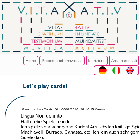
Salta al contenuto principale
Home
Proposte internazionali
Iscrizione
Area associati
Let`s play cards!
Tu sei qui
Written by
Joya
On the
Gio, 06/09/2016 - 08:46
15 Comments
Non definito
Lingua
Hallo liebe Spielefreunde!
Ich spiele sehr sehr gerne Karten! Am liebsten knifflige Spi
Machiavelli, Burraco, Canasta, etc. Ich lern auch sehr ger
Spiele dazu!