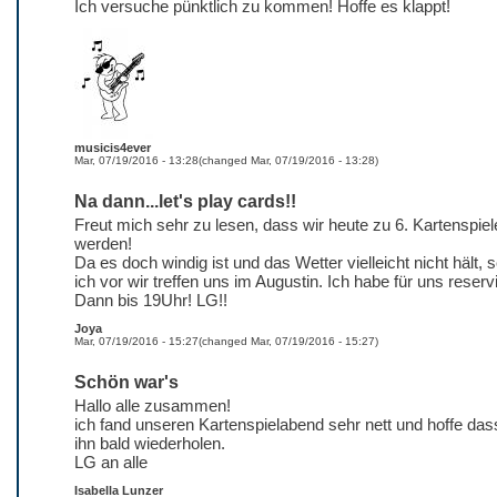
Ich versuche pünktlich zu kommen! Hoffe es klappt!
musicis4ever
Mar, 07/19/2016 - 13:28
(changed
Mar, 07/19/2016 - 13:28
)
Na dann...let's play cards!!
Freut mich sehr zu lesen, dass wir heute zu 6. Kartenspiel
werden!
Da es doch windig ist und das Wetter vielleicht nicht hält, 
ich vor wir treffen uns im Augustin. Ich habe für uns reservi
Dann bis 19Uhr! LG!!
Joya
Mar, 07/19/2016 - 15:27
(changed
Mar, 07/19/2016 - 15:27
)
Schön war's
Hallo alle zusammen!
ich fand unseren Kartenspielabend sehr nett und hoffe das
ihn bald wiederholen.
LG an alle
Isabella Lunzer